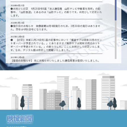
2026年4月27日
●お詫びと訂正 4月20日号8面「池上通信機 山形テレビ中継車を改修」の記
事中、「山形放送」とあるのは「山形テレビ」の誤りです。お詫びして訂正いた
します。
2026年3月23日
●発行日のお知らせ 映像新聞は月4回発行のため、3月30日の発行はありませ
ん。次号は4月6日号になります。
2025年12月8日
● 【訂正】本紙11月24日号1面の記事中において「報道サブは同年10月のカッ
トオーバーが予定されている。」とありますが「制作サブは同年10月のカット
オーバーが予定されている。」の誤りでした。ここにお詫びして訂正いたしま
す。なお、デジタル版は修正して掲載いたしました。
2025年12月4日
【復旧のお知らせ】 先にお知らせいたしました通信障害は復旧いたしました。
12月2日（火）夕刻から12月4日（木）11:50の間にFAXを送信された方は、誠に
恐れ入りますが、再送をお願いいたします。 ご迷惑をおかけし、申し訳ござい
ませんでした。
2025年12月3日
【お知らせ】現在、通信障害により、当社の電話・ファクス が使用できない状
態です。ご用件は、ホームページお問い合わせから、お願いいたします。 復旧は
5日(金)予定しております。ご不便をおかけして、誠に申し訳ございません。
2025年10月20日
【定期ご購読者用】大阪・関西万博レポートの関連紙面を特集しました。定期ご
購読者はログインしてご覧になれます（ページ数12頁）
2025年9月15日
●発行日のお知らせ 映像新聞は月4回発行のため、9月は1日、8日、15日、29
日を発行日とし、22日の発行はありません。次号は9月29日号になります。
2025年6月16日
●発行日のお知らせ 映像新聞は月4回発行のため6月は2日、9日、16日、30日