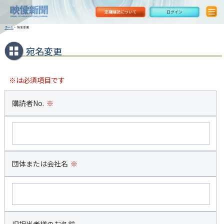
定期購読について
ログイン
ホーム
>
宛名変更
宛名変更
※は必須項目です
購読者No.
※
団体または会社名
※
旧担当者様のお名前