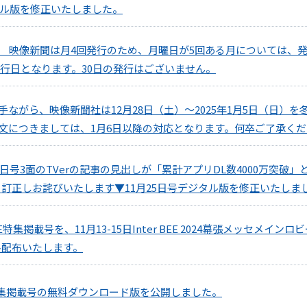
タル版を修正いたしました。
内 映像新聞は月4回発行のため、月曜日が5回ある月については、発
の発行日となります。30日の発行はございません。
ながら、映像新聞社は12月28日（土）～2025年1月5日（日）
文につきましては、1月6日以降の対応となります。何卒ご了承く
5日号3面のTVerの記事の見出しが「累計アプリDL数4000万突破
す。訂正しお詫びいたします▼11月25日号デジタル版を修正いたしま
E特集掲載号を、11月13-15日Inter BEE 2024幕張メッセメイ
無料配布いたします。
024特集掲載号の無料ダウンロード版を公開しました。