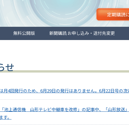
定期購読
無料公開版
新聞購読 お申し込み・送付先変更
らせ
月4回発行のため、6月29日の発行はありません。6月22日号の次
8面「池上通信機 山形テレビ中継車を改修」の記事中、「山形放送
ます。