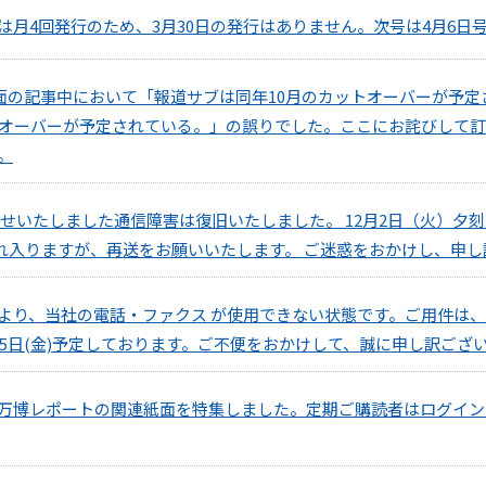
月4回発行のため、3月30日の発行はありません。次号は4月6日
1面の記事中において「報道サブは同年10月のカットオーバーが予
トオーバーが予定されている。」の誤りでした。ここにお詫びして
。
せいたしました通信障害は復旧いたしました。 12月2日（火）夕刻から
恐れ入りますが、再送をお願いいたします。 ご迷惑をおかけし、申
より、当社の電話・ファクス が使用できない状態です。ご用件は
5日(金)予定しております。ご不便をおかけして、誠に申し訳ござ
万博レポートの関連紙面を特集しました。定期ご購読者はログイン