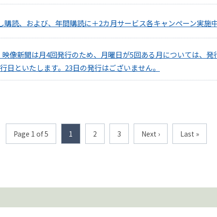
試し購読、および、年間購読に＋2カ月サービス各キャンペーン実施
 映像新聞は月4回発行のため、月曜日が5回ある月については、発
の発行日といたします。23日の発行はございません。
Page 1 of 5
1
2
3
Next ›
Last »