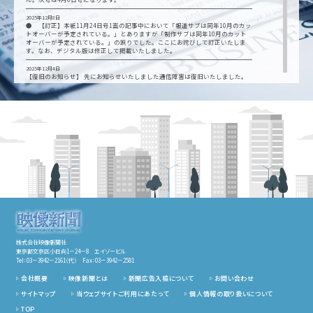
2025年12月8日
● 【訂正】本紙11月24日号1面の記事中において「報道サブは同年10月のカッ
トオーバーが予定されている。」とありますが「制作サブは同年10月のカット
オーバーが予定されている。」の誤りでした。ここにお詫びして訂正いたしま
す。なお、デジタル版は修正して掲載いたしました。
2025年12月4日
【復旧のお知らせ】 先にお知らせいたしました通信障害は復旧いたしました。
12月2日（火）夕刻から12月4日（木）11:50の間にFAXを送信された方は、誠に
恐れ入りますが、再送をお願いいたします。 ご迷惑をおかけし、申し訳ござい
ませんでした。
2025年12月3日
【お知らせ】現在、通信障害により、当社の電話・ファクス が使用できない状
態です。ご用件は、ホームページお問い合わせから、お願いいたします。 復旧は
5日(金)予定しております。ご不便をおかけして、誠に申し訳ございません。
2025年10月20日
【定期ご購読者用】大阪・関西万博レポートの関連紙面を特集しました。定期ご
購読者はログインしてご覧になれます（ページ数12頁）
2025年9月15日
●発行日のお知らせ 映像新聞は月4回発行のため、9月は1日、8日、15日、29
日を発行日とし、22日の発行はありません。次号は9月29日号になります。
2025年6月16日
●発行日のお知らせ 映像新聞は月4回発行のため6月は2日、9日、16日、30日
株式会社映像新聞社
が発行日となり、23日の発行はありません。次号は6月30日号になります。
東京都文京区小日向1－24－8 エイゾービル
Tel：
03－3942－2161（代）
Fax：03－3942－2581
2025年3月24日
●お知らせ 「放送100年」特集面を公開しました
会社概要
映像新聞とは
新聞広告入稿について
お問い合わせ
サイトマップ
当ウェブサイトご利用にあたって
個人情報の取り扱いについて
TOP