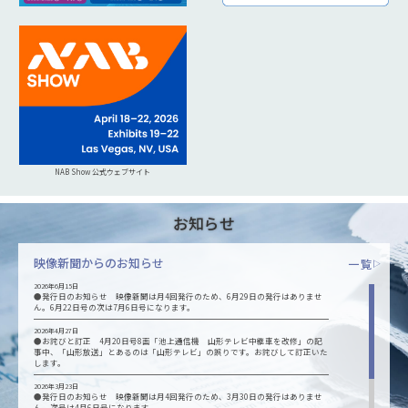
NAB Show 公式ウェブサイト
お知らせ
映像新聞からのお知らせ
一覧
▷
2026年6月15日
●発行日のお知らせ 映像新聞は月4回発行のため、6月29日の発行はありませ
ん。6月22日号の次は7月6日号になります。
2026年4月27日
●お詫びと訂正 4月20日号8面「池上通信機 山形テレビ中継車を改修」の記
事中、「山形放送」とあるのは「山形テレビ」の誤りです。お詫びして訂正いた
します。
2026年3月23日
●発行日のお知らせ 映像新聞は月4回発行のため、3月30日の発行はありませ
ん。次号は4月6日号になります。