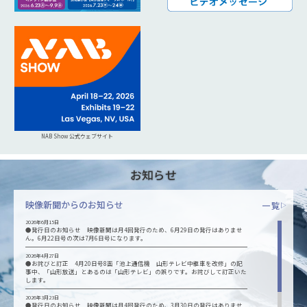
NAB Show 公式ウェブサイト
お知らせ
映像新聞からのお知らせ
一覧
▷
2026年6月15日
●発行日のお知らせ 映像新聞は月4回発行のため、6月29日の発行はありませ
ん。6月22日号の次は7月6日号になります。
2026年4月27日
●お詫びと訂正 4月20日号8面「池上通信機 山形テレビ中継車を改修」の記
事中、「山形放送」とあるのは「山形テレビ」の誤りです。お詫びして訂正いた
します。
2026年3月23日
●発行日のお知らせ 映像新聞は月4回発行のため、3月30日の発行はありませ