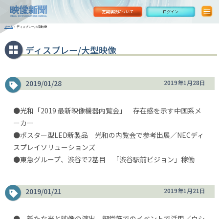
定期購読について
ログイン
ホーム
>
ディスプレー/大型映像
ディスプレー/大型映像
2019/01/28
2019年1月28日
●光和「2019 最新映像機器内覧会」 存在感を示す中国系メ
ーカー
●ポスター型LED新製品 光和の内覧会で参考出展／NECディ
スプレイソリューションズ
●東急グループ、渋谷で2基目 「渋谷駅前ビジョン」稼働
2019/01/21
2019年1月21日
● 新たな光と映像の演出 御堂筋でのイベントで活用／ウシ