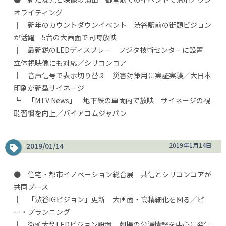
オライティング
┃ 新年のカウントダウンイベント 渋谷駅前の街頭ビジョン
が活躍 5台の大画面で同時放映
┃ 最新鋭のLEDディスプレー フジタ技術センターに設置
立体視映像にも対応／シリコンコア
┃ 音声信号で表示切り替え 災害対策用に実証実験／大日本
印刷が新型サイネージ
┗ 「MTV News」 地下鉄の車両内で放映 サイネージの視
聴習慣を向上／バイアコムジャパン
2019/01/14
2019年1月14日
● 住宅・都市イノベーション総合展 共信とシリコンコアが
共同ブース
┃ 「渋谷IGビジョン」更新 大画面・高精細化を図る／ピ
ー・プランニング
┃ 街頭大型LEDビジョン設置 劇場の公演情報を中心に発信