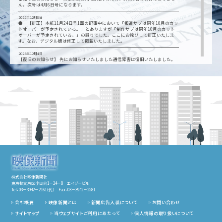
ん。次号は4月6日号になります。
2025年12月8日
● 【訂正】本紙11月24日号1面の記事中において「報道サブは同年10月のカッ
トオーバーが予定されている。」とありますが「制作サブは同年10月のカット
オーバーが予定されている。」の誤りでした。ここにお詫びして訂正いたしま
す。なお、デジタル版は修正して掲載いたしました。
2025年12月4日
【復旧のお知らせ】 先にお知らせいたしました通信障害は復旧いたしました。
12月2日（火）夕刻から12月4日（木）11:50の間にFAXを送信された方は、誠に
恐れ入りますが、再送をお願いいたします。 ご迷惑をおかけし、申し訳ござい
ませんでした。
2025年12月3日
【お知らせ】現在、通信障害により、当社の電話・ファクス が使用できない状
態です。ご用件は、ホームページお問い合わせから、お願いいたします。 復旧は
5日(金)予定しております。ご不便をおかけして、誠に申し訳ございません。
2025年10月20日
【定期ご購読者用】大阪・関西万博レポートの関連紙面を特集しました。定期ご
購読者はログインしてご覧になれます（ページ数12頁）
2025年9月15日
●発行日のお知らせ 映像新聞は月4回発行のため、9月は1日、8日、15日、29
日を発行日とし、22日の発行はありません。次号は9月29日号になります。
2025年6月16日
●発行日のお知らせ 映像新聞は月4回発行のため6月は2日、9日、16日、30日
株式会社映像新聞社
が発行日となり、23日の発行はありません。次号は6月30日号になります。
東京都文京区小日向1－24－8 エイゾービル
Tel：
03－3942－2161（代）
Fax：03－3942－2581
2025年3月24日
●お知らせ 「放送100年」特集面を公開しました
会社概要
映像新聞とは
新聞広告入稿について
お問い合わせ
サイトマップ
当ウェブサイトご利用にあたって
個人情報の取り扱いについて