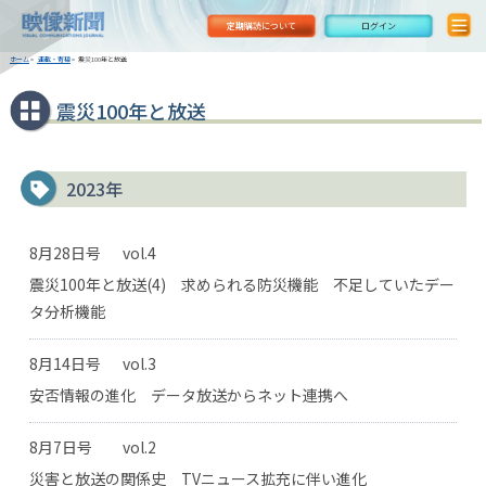
定期購読について
ログイン
ホーム
>
連載・寄稿
>
震災100年と放送
震災100年と放送
2023年
8月28日号
vol.4
震災100年と放送(4) 求められる防災機能 不足していたデー
タ分析機能
8月14日号
vol.3
安否情報の進化 データ放送からネット連携へ
8月7日号
vol.2
災害と放送の関係史 TVニュース拡充に伴い進化