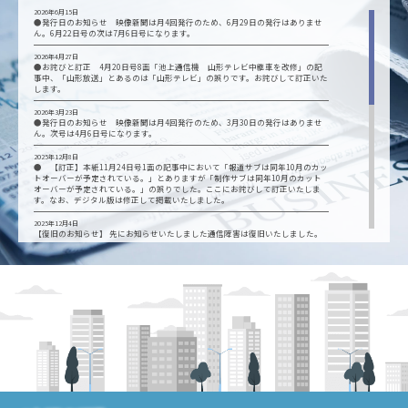
2026年6月15日
●発行日のお知らせ 映像新聞は月4回発行のため、6月29日の発行はありませ
ん。6月22日号の次は7月6日号になります。
2026年4月27日
●お詫びと訂正 4月20日号8面「池上通信機 山形テレビ中継車を改修」の記
事中、「山形放送」とあるのは「山形テレビ」の誤りです。お詫びして訂正いた
します。
2026年3月23日
●発行日のお知らせ 映像新聞は月4回発行のため、3月30日の発行はありませ
ん。次号は4月6日号になります。
2025年12月8日
● 【訂正】本紙11月24日号1面の記事中において「報道サブは同年10月のカッ
トオーバーが予定されている。」とありますが「制作サブは同年10月のカット
オーバーが予定されている。」の誤りでした。ここにお詫びして訂正いたしま
す。なお、デジタル版は修正して掲載いたしました。
2025年12月4日
【復旧のお知らせ】 先にお知らせいたしました通信障害は復旧いたしました。
12月2日（火）夕刻から12月4日（木）11:50の間にFAXを送信された方は、誠に
恐れ入りますが、再送をお願いいたします。 ご迷惑をおかけし、申し訳ござい
ませんでした。
2025年12月3日
【お知らせ】現在、通信障害により、当社の電話・ファクス が使用できない状
態です。ご用件は、ホームページお問い合わせから、お願いいたします。 復旧は
5日(金)予定しております。ご不便をおかけして、誠に申し訳ございません。
2025年10月20日
【定期ご購読者用】大阪・関西万博レポートの関連紙面を特集しました。定期ご
購読者はログインしてご覧になれます（ページ数12頁）
2025年9月15日
●発行日のお知らせ 映像新聞は月4回発行のため、9月は1日、8日、15日、29